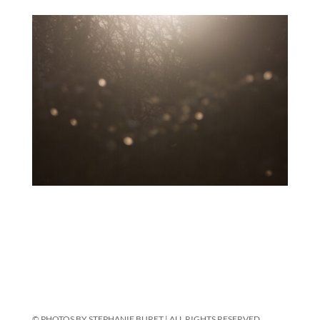
© PHOTOS BY STEPHANIE BURET | ALL RIGHTS RESERVED